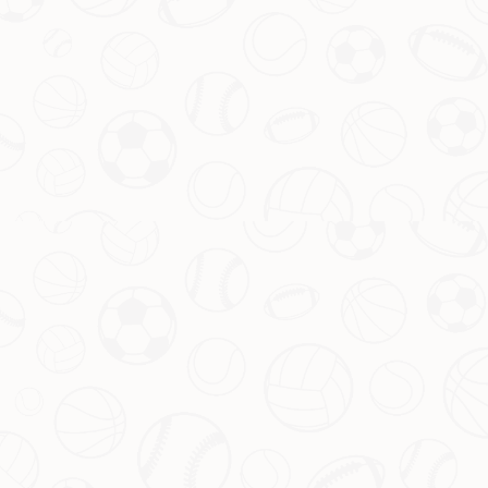
提交
搜索