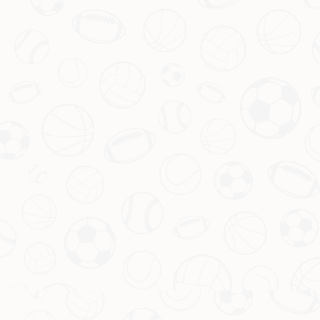
服务优势
团队介绍
新闻资讯
联系我们
友情链接
友情链接
订阅