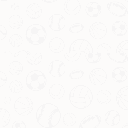
九游体育携手九游娱乐和j9九游会，为体育迷提供顶级的体育赛事直
播与互动竞猜服务，覆盖足球联赛、篮球比...
栏目导航
关于九游会