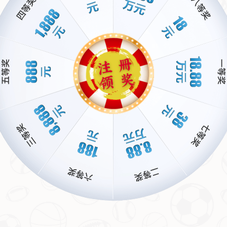
此外，希罗在组织进攻方面的能力也得到了显著提升。场均助攻数
从4.5次跃升至5.8次，这意味着他不再仅仅是一个得分手，而是逐渐
成长为一名全能型后卫。这样的数据表现，让人不禁感慨：这位23
岁的年轻人，正在用实际行动证明自己的价值。
二 关键时刻的表现：希罗更胜一筹
如果说数据是硬性指标，那么比赛中的关键表现则是衡量一名球员
价值的试金石。在多场比赛中，希罗展现出了超越年龄的老练。尤
其是在对阵强敌时，他的冷静和果断令人印象深刻。以对阵雄鹿的