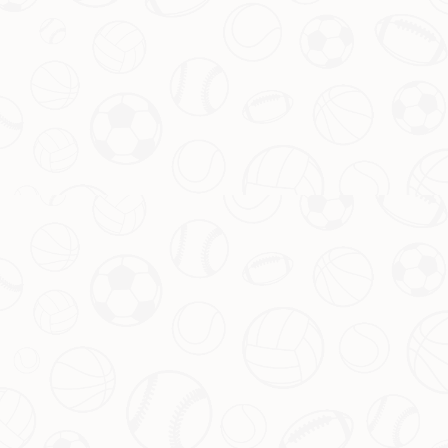
NBA球队打造世界杯狂欢夜，千人
齐聚共享足球盛宴
订阅
订阅