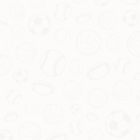
未来趋势：更多跨界合作的可能
此次NBA與世界盃的聯合不僅是一次成功
了思路。可以預見的是，未來的體育時尚
到其他賽事與品牌的強強聯合。而對於粉
展示熱愛的方式。
（全文完）
分享至
上一篇
【欧冠】穆勒扳平无果，弗拉泰西致
下一篇