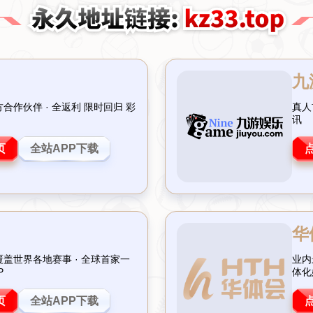
网站首页
新闻资讯