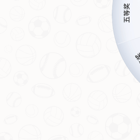
留了NBA标志性的街头风格。这种创新设
足球的激情。
以洛杉矶湖人队为例，他们推出的世界杯
图案，一经发布便在社交媒体上引发热议
迎程度。
限量发售背后的营销策略
“限量”二字无疑是此次联名服饰热销的关
和时间，成功制造了稀缺感。这种策略不
品般的存在。许多粉丝表示，为了抢到心
单。
此外，各大球队还通过社交平台提前预热，
力。比如，金州勇士队邀请了队内球星在