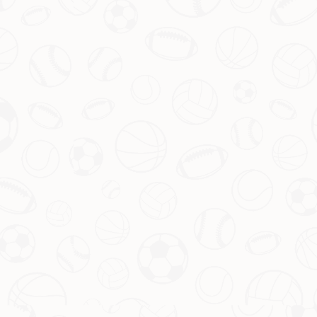
关注我们
Instagram
225.5k Followers
Twitter
225.5k Followers
Facebook
225.5k Followers
Youtube