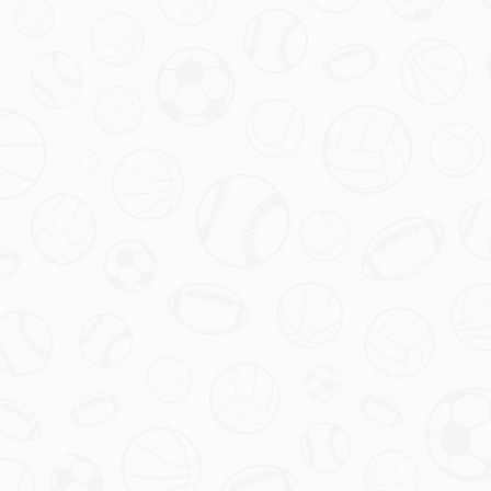
的商業嘗試，也為未來更多的體育品牌跨界合作提供
市場將會更加多元化和創新化，或許我們很快就能看
絲來說，這無疑是一個好消息，因為他們將擁有更多
命一击，国际米兰2-1逆转拜仁