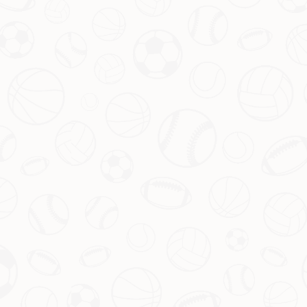
225.5k Followers