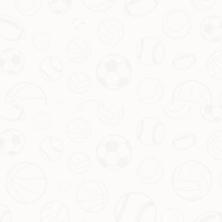
邓亚萍评雨果夺冠：雨
果表现卓越，林诗栋小
将拼尽全力
订阅
订阅