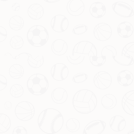
关于九游会
服务优势
团队介绍
新闻资讯
联系我们
友情链接
友情链接
订阅