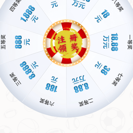
蒂夫·库克的一记世界波让主场球迷彻底沸腾，比分变成了3-2！此
时，
利物浦
的后防线已经完全失控，而伯恩 Mauro斯的士气达到了
顶峰。补时阶段，内森·阿克在混战中打入制胜一球，最终锁定比分
——
4-3
！这场从落后两球到最终逆转的比赛，不仅是技术与战术的
对决，更是意志力的较量。
案例分析：为何利物浦会崩盘
复盘这场比赛，
利物浦
的失利并非偶然。首先，球队在领先后的心
态出现了松懈，尤其是在中场控制力下降的情况下，未能有效遏制
对手的反击。其次，门将洛里斯·卡里乌斯的几次低级失误直接导致
了丢球，这也在一定程度上动摇了全队的信心。而反观
伯恩 Mauro
斯
，他们展现了小球队顽强的拼搏精神，主教练埃迪·豪临场调整得
当，尤其是在下半场大胆压上进攻，最终收获了回报。这场比赛也
提醒所有强队：无论领先多少，足球场上都不能有丝毫懈怠。
总结关键因素：团队信念铸就胜利
这场4-3的经典战役，不仅仅是比分上的逆转，更是心理层面的博
弈。伯恩 mauros用行动证明，即便是面对强大的对手，只要拥有坚
定的信念和不懈的努力，就有可能创造奇迹。而对于球迷来说，这