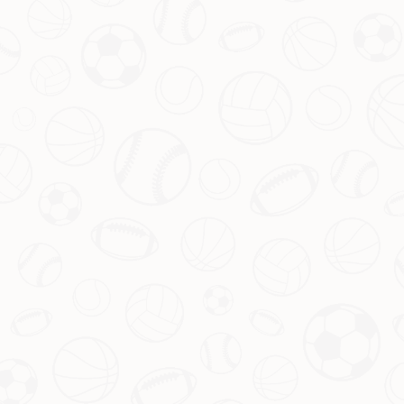
admin@cn2-zh-jiuyou.com
九游体育携手九游娱乐和j9九游会，为体育迷提供顶级的体育赛事直
播与互动竞猜服务，覆盖足球联赛、篮球比...
栏目导航