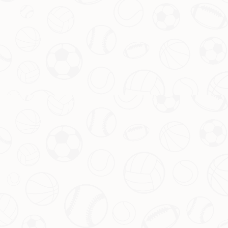
联系电话
022-8758938
我们的邮箱
admin@cn2-zh-jiuyou.com
九游体育携手九游娱乐和j9九游会，为体育迷提供顶级的体育赛事直
播与互动竞猜服务，覆盖足球联赛、篮球比...