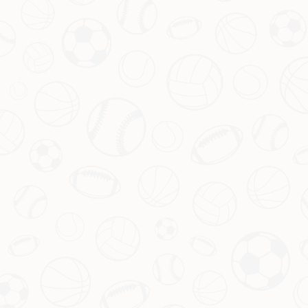
Facebook
225.5k Followers
Youtube
225.5k Followers
办公地址
吉林省松原市乾安县国营林场