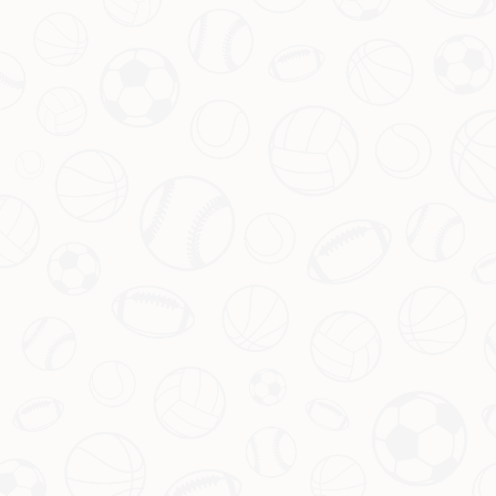
一大考验。
无论最终结果如何，这场比赛注定会因双方的高关注度和激烈对抗
而载入史册。
精选资源：
麻将胡了模拟器试玩-mahjong电子游戏手机APP下载
分享至
上一篇
李刚仁45战贡献6球6助，小幅下降表现稳定，
助力球队冲击赛季四冠王
下一篇
范德法特反击亚马尔：别理会退役胖子的评论