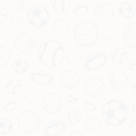
订阅
提交
通过电子邮件获取最新更新。您可以随时取消订阅
九游娱乐（Jiuyou）官网 - J9九游会APP下载
All Rights by
九游会