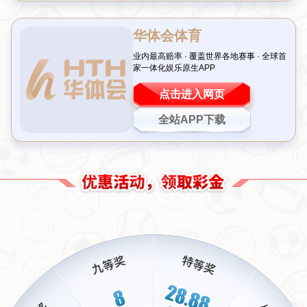
场比赛的看点与背后的意义。
一：金太铉的发言传递何种信号
金太铉作为韩国队的重要球员，他的这番话无疑是在赛前向对手和
中国球迷发出挑战。提到“5万中国球迷”，他显然意识到主场氛围对
比赛的影响，但随后一句“如果我们进球他们就安静了”，则透露出他
对团队实力的绝对信心。这种心理战在足球比赛中并不少见，目的
是为了削弱对手气势，同时激励己方士气。
值得注意的是，金太铉并非首次发表类似言论。在此前的一次国际
赛事中，他也曾针对对手球迷的热情做出回应，最终带领球队以一
场精彩的进球反击赢得了胜利。这一次，他的表态是否会再次成为
现实，令人拭目以待。
二：5万中国球迷的主场威力不容小觑
提到
5万中国球迷
，不得不说主场优势在中国足球中扮演着重要角