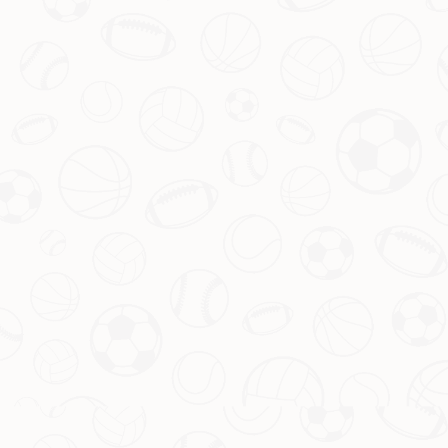
栏目导航
关于九游会
服务优势
团队介绍
新闻资讯
联系我们
友情链接
友情链接