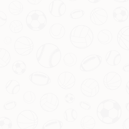
服务优势
团队介绍
新闻资讯
联系我们
热门新闻
德泽尔比：三笘薰未获应有认可，
足坛对其价值认识不足
湖人快艇明日重启对决 NBA捐百