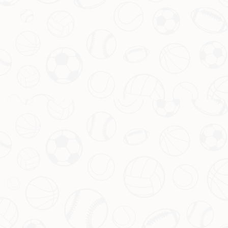
万助力山火救援
姆巴佩遇克星？对阵亚马尔仅1
胜，近6战全败
威姆斯日常点滴：中医跌打疗法令
人刮目相看
订阅