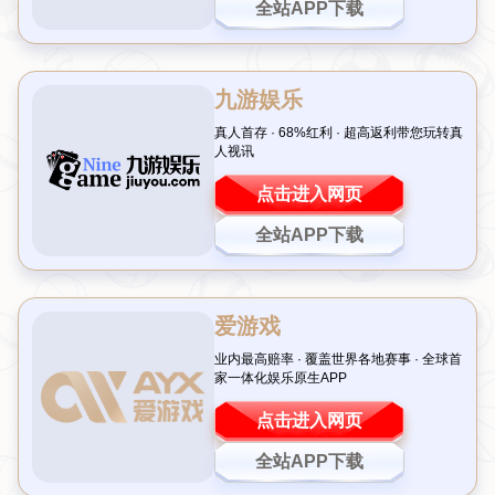
新闻资讯
金太铉自信回应：5万中国球迷又
如何？进球让他们沉默！
2026-04-02T00:02:17+08:00
引言：金太铉的自信宣言点燃赛前热议
在即将到来的中韩足球对决中，韩国队球员金太铉的一番言论迅速
引发了广泛关注。他在接受采访时直言：“听说明天有5万中国球迷
到场支持对手？没关系，如果我们进球，他们就会安静下来。”这句
充满自信的话语不仅展现了金太铉对比赛的期待，也让这场较量增
添了几分火药味。究竟是韩国队的实力能压制全场，还是中国球迷
的主场氛围会成为决定性因素？本文将围绕
金太铉
的发言，探讨这