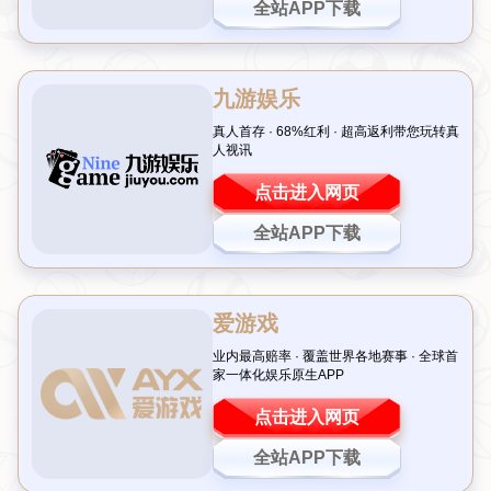
新闻资讯
科尔大胆用兵！勇士拿下G1，三
关键球员决胜时刻爆发，另三替
补证明价值！
2026-05-14T00:02:13+08:00
前言：勇士G1胜利背后的用人智慧
在NBA季后赛的激烈角逐中，勇士队以一场酣畅淋漓的胜利拿下
G1，而主教练史蒂夫·科尔的排兵布阵成为赛后热议的焦点。他的大
胆用人不仅激活了球队的三位关键爆发点，还让三位不起眼的配角
在比赛中展现出惊人价值。科尔这种敢于打破常规的战术布局，堪