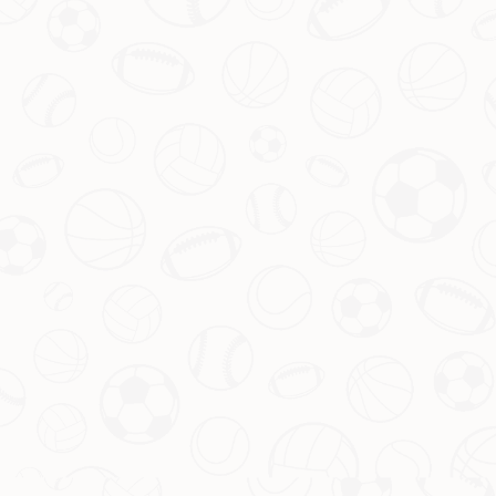
射拉开空间，最终帮助勇士建立起两位数的领先优势。这一案例充
分说明，合理的战术设计与大胆的人员调度相结合，才能真正发挥
球队的最大潜力。
通过以上分析不难看出，科尔在这场G1中的排兵布阵堪称经典。他
对主力球星的信任，对年轻球员的培养，以及对赛场形势的精准判
断，都为勇士队的胜利奠定了基础。而那些原本不起眼的配角，也
在他的调教下成为了决定性因素。
网站推荐：
雷速体育比分网-Leisu足球篮球联赛APP下载与直播
分享至
上一篇
图拉姆如巴蒂斯图塔再现！那么劳塔罗又像
谁？