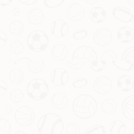
提交
搜索