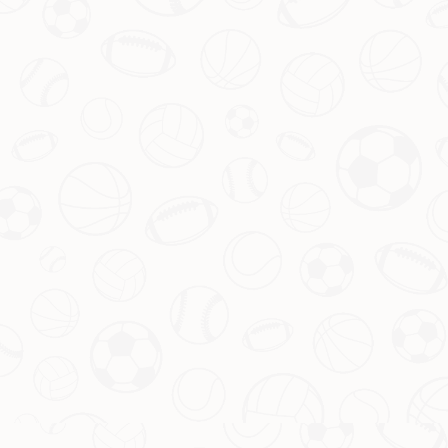
栏目导航
关于九游会
服务优势
团队介绍
新闻资讯
联系我们
热门新闻
那不勒斯高层：薪资要求过高，桑