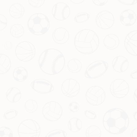
下一篇
杜兰特对继续效力太阳持开放态度，愿与布克
并肩作战？
需求表单