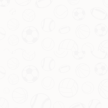
三：科尔用人大胆 战术创新成关键
科尔的执教风格向来以灵活著称，而这场G1更是将他的用人智慧展
现得淋漓尽致。他不仅敢于在关键时刻启用年轻球员，还通过不断
调整阵容搭配，让每名球员都能发挥自身优势。比如，在面对对手
高强度防守时，他果断让普尔上场，利用其速度撕开防线；而在内
线对抗吃紧时，又迅速换上卢尼稳住局面。这样的临场应变能力，
不仅需要对球员特点的深刻了解，更需要极大的勇气和自信。可以
说，科尔的大胆用人，是勇士队能够在G1占据上风的重要原因。
四：案例分析——小球战术与人员轮转
以这场比赛为例，科尔延续了经典的小球战术，通过快速轮转和多
点开花打乱对手节奏。在第三节末段，当对手试图通过内线强攻追
分时，科尔果断调整，将格林放在五号位，利用其机动性和传球视
野破解对方策略。这样的安排不仅减轻了内线压力，还通过外线投