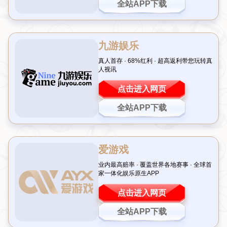
新闻资讯
每体：埃扎洛佐利的惊艳蜕变，
助力皇家贝蒂斯闯入决赛的关键
所在
2026-05-24T00:02:26+08:00
引言：从低谷到巅峰的逆袭故事
在足球的世界里，逆袭总是最激动人心的剧情之一。皇家贝蒂斯的
球迷们最近见证了一位球员的华丽转身——埃扎洛佐利。这位曾经饱
受质疑的球员，如今已成为球队挺进决赛的
核心支柱
。他的蜕变不
仅令人惊叹，更为皇家贝蒂斯的成功之路增添了浓墨重彩的一笔。
今天的文章，我们将深入探讨埃扎洛佐利如何在压力中重生，成为