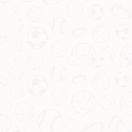
湖人1-3困境：詹姆斯三大问题，
雷迪克失误，佩林卡决策隐患
订阅
订阅
关注我们