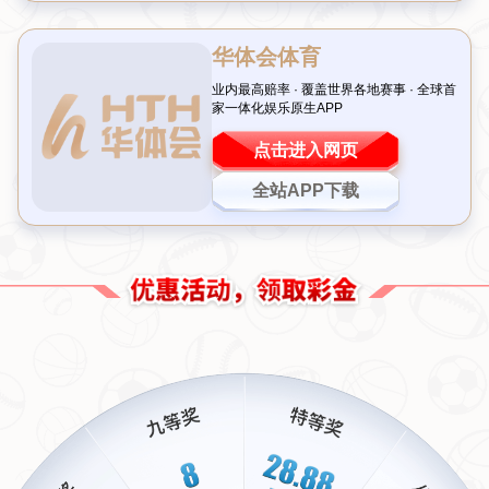
球队不可或缺的
关键人物
。
从质疑到认可：埃扎洛佐利的成长之路
回顾过去，埃扎洛佐利并非一开始就受到广泛认可。初入皇家贝蒂
斯时，他的表现平平，甚至多次被批评为“缺乏斗志”。然而，真正的
强者总能在低谷中找到突破口。近年来，通过不懈的努力和战术适
应，他逐渐展现出自己的价值。尤其是在本赛季的关键比赛中，埃
扎洛佐利用一次次精彩的表现证明了自己。如今，他不仅是球场上
的技术担当，更是队友们的精神支柱。
以最近的一场半决赛为例，面对强敌，埃扎洛佐利在比赛中贡献了
关键助攻，帮助皇家贝蒂斯锁定胜局。那一刻，全场沸腾，球迷高
呼他的名字，而他也用行动回击了所有质疑。他的蜕变，不仅是个
人的胜利，更是团队成功的缩影。