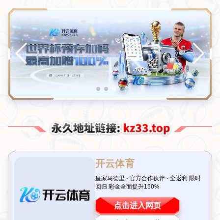
立即咨询
新闻资讯
网站首页
新闻资讯