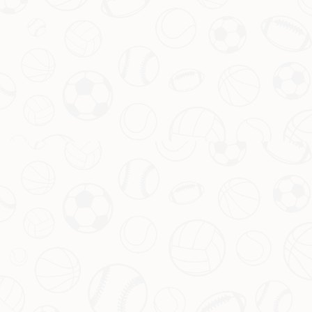
提交
搜索