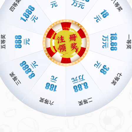
回顾过去十年，曼联的换帅频率堪称惊人。以穆里尼奥为例，这位
曾带领切尔西和国际米兰取得辉煌成就的顶级教练，在曼联执教期
间虽拿下欧联杯冠军，却因与管理层及部分球员的关系恶化而黯然
离任。随后上任的索尔斯克亚虽然短暂带来希望，但最终也未能稳
住局面。这些案例表明，
频繁更换主教练
不仅无法解决球队的深层
问题，还可能导致战术风格的反复调整，球员适应困难，最终影响
整体表现。
相比之下，利物浦在克洛普到来后给予了充分信任，即便初期成绩
不佳，管理层依然选择支持。如今，红军已经成为英超乃至欧洲足
坛的顶尖力量。这或许能为曼联提供一些启示：
稳定性和耐心往往
比短期的冲动决策更有价值。
问题根源：不止于教练席位
名宿们的观点也指向了另一个关键问题——曼联的困境远不止主教练
一个环节。从伍德沃德时代到现在的管理团队，转会市场上的失误
操作、青训体系的衰退以及球场设施的老化，都是制约俱乐部发展
的因素。例如，过去几个转会窗口中，部分高价引援的表现远未达