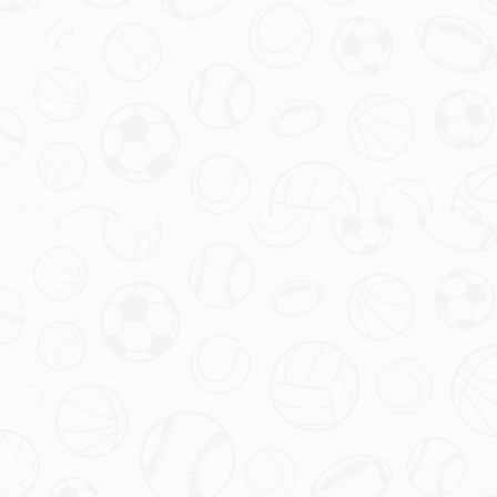
中超联赛最新积分排名一览
订阅
订阅
关注我们