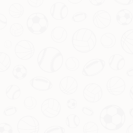
上一篇
体彩推出“世界杯十连猜”挑战，奖金池不断倍
增
下一篇
克雷桑泰山之旅：4季收获颇丰，5次帽子戏法
创辉煌
需求表单