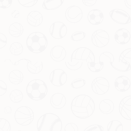
到预期，而队内年轻球员的上位空间也受到压缩。这些问题显然不
是通过简单地
解雇主教练
就能解决的。
此外，球队内部的文化建设同样不容忽视。弗格森时代的铁血精神
和团结氛围早已不再，取而代之的是频频曝光的更衣室矛盾。若不
从根本上重建这种文化，无论谁坐上主教练的位置，都难以重现昔
日辉煌。