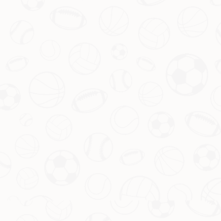
团队介绍
新闻资讯
联系我们
友情链接
友情链接
订阅
提交