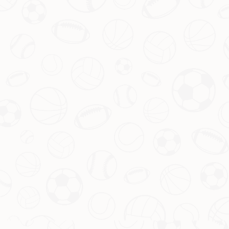
结语前的思考：给时间还是果断变革
对于当前的局势，球迷们意见不一。有人认为滕哈格的战术理念并
不适合曼联，有人则觉得他只是缺少足够的支持。作为旁观者，我
们或许应该倾听这些曾经为红魔浴血奋战的名宿们的建议：与其一
味追求速成，不如静下心来，给这位荷兰人更多机会去证明自己。
毕竟，足球是一项需要耐心的运动，而历史的经验已经无数次证
明，稳定的环境才是通往成功的第一步。
战略合作：
壹号娱乐（one）官网- 问鼎娱乐APP下载注册送彩金 Wending
Entertainment
分享至