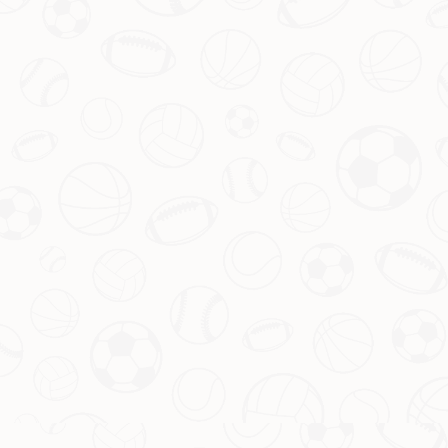
热门新闻
阿扎伦卡复仇成功终结连败，郑钦
文状态强势回归
英超新赛季启幕，球迷们是否已蓄
势待发？
体彩助推“城市运动地标”建设计划
落地实施