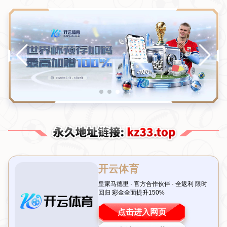
立即咨询
新闻资讯
网站首页
新闻资讯