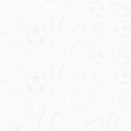
服务优势
团队介绍
新闻资讯
联系我们
友情链接
友情链接
订阅