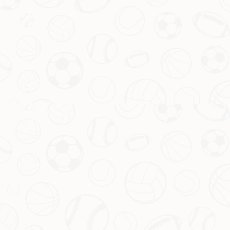
栏目导航
关于九游会
服务优势
团队介绍
新闻资讯
联系我们