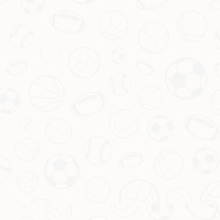
办公地址
吉林省松原市乾安县国营林场
联系电话
022-8758938
我们的邮箱
admin@cn2-zh-jiuyou.com